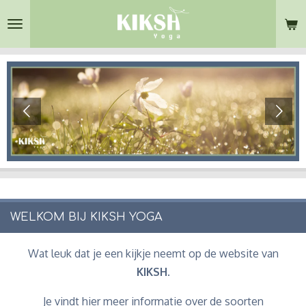
Ga
direct
naar
de
hoofdinhoud
WELKOM BIJ KIKSH YOGA
Wat leuk dat je een kijkje neemt op de website van
KIKSH
.
Je vindt hier meer informatie over de soorten