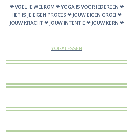
❤︎ VOEL JE WELKOM ❤︎ YOGA IS VOOR IEDEREEN ❤︎
HET IS JE EIGEN PROCES ❤︎ JOUW EIGEN GROEI ❤︎
JOUW KRACHT ❤︎ JOUW INTENTIE ❤︎ JOUW KERN ❤︎
YOGALESSEN