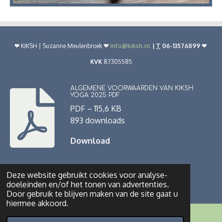
❤︎
KIKSH | Suzanne Meulenbroek
❤︎
info@kiksh.nl
|
T
06-13576899 ❤︎
KVK
87305585
ALGEMENE VOORWAARDEN VAN KIKSH
YOGA 2025 PDF
PDF – 115,6 KB
893 downloads
Download
© 2022 - 2026 www.kiksh.nl
Deze website gebruikt cookies voor analyse-
doeleinden en/of het tonen van advertenties.
Powered by
JouwWeb
Door gebruik te blijven maken van de site gaat u
hiermee akkoord.