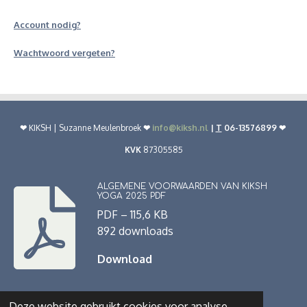
Account nodig?
Wachtwoord vergeten?
❤︎
KIKSH | Suzanne Meulenbroek
❤︎
info@kiksh.nl
|
T
06-13576899 ❤︎
KVK
87305585
ALGEMENE VOORWAARDEN VAN KIKSH
YOGA 2025 PDF
PDF – 115,6 KB
892 downloads
Download
Deze website gebruikt cookies voor analyse-
© 2022 - 2026 www.kiksh.nl