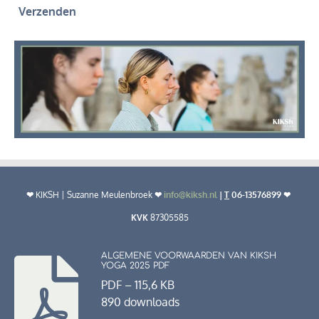
Verzenden
❤︎
KIKSH | Suzanne Meulenbroek
❤︎
info@kiksh.nl
|
T
06-13576899 ❤︎
KVK
87305585
ALGEMENE VOORWAARDEN VAN KIKSH
YOGA 2025 PDF
PDF – 115,6 KB
890 downloads