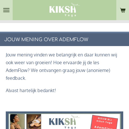
Ga
direct
naar
de
hoofdinhoud
JOUW MENING OVER ADEMFLOW
Jouw mening vinden we belangrijk en daar kunnen wij
ook weer van groeien! Hoe ervaarde jij de les
AdemFlow? We ontvangen graag jouw (anonieme)
feedback.
Alvast hartelijk bedankt!