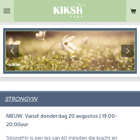
Ga
direct
naar
de
hoofdinhoud
STRONGYIN
NIEUW. Vanaf donderdag 20 augustus | 19:00-
20:00uur
StrongYin is een les van 60 minuten die kracht en