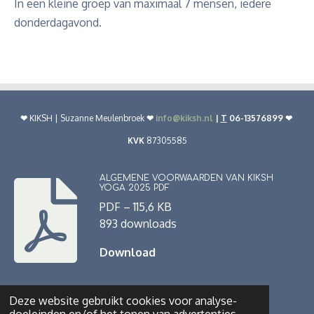
In een kleine groep van maximaal 7 mensen, iedere
donderdagavond.
❤︎
KIKSH | Suzanne Meulenbroek
❤︎
info@kiksh.nl
|
T
06-13576899 ❤︎
KVK
87305585
ALGEMENE VOORWAARDEN VAN KIKSH
YOGA 2025 PDF
PDF – 115,6 KB
893 downloads
Download
Deze website gebruikt cookies voor analyse-
© 2022 - 2026 www.kiksh.nl
Powered by
JouwWeb