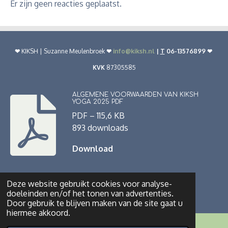
Er zijn geen reacties geplaatst.
❤︎
KIKSH | Suzanne Meulenbroek
❤︎
info@kiksh.nl
|
T
06-13576899 ❤︎
KVK
87305585
ALGEMENE VOORWAARDEN VAN KIKSH
YOGA 2025 PDF
PDF – 115,6 KB
893 downloads
Download
© 2022 - 2026 www.kiksh.nl
Deze website gebruikt cookies voor analyse-
doeleinden en/of het tonen van advertenties.
Powered by
JouwWeb
Door gebruik te blijven maken van de site gaat u
hiermee akkoord.