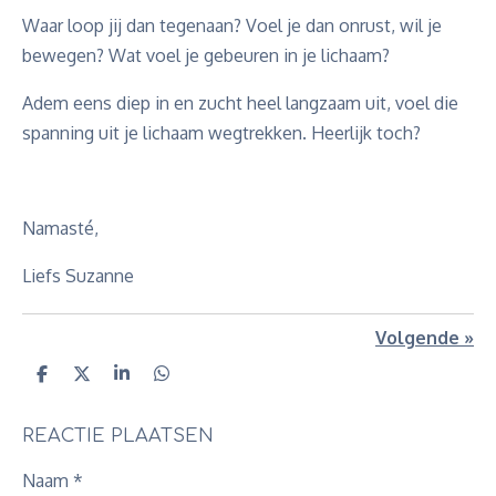
Waar loop jij dan tegenaan? Voel je dan onrust, wil je
bewegen? Wat voel je gebeuren in je lichaam?
Adem eens diep in en zucht heel langzaam uit, voel die
spanning uit je lichaam wegtrekken. Heerlijk toch?
Namasté,
Liefs Suzanne
Volgende
»
D
D
S
D
e
e
h
e
l
e
a
l
e
l
r
e
REACTIE PLAATSEN
n
e
n
Naam *